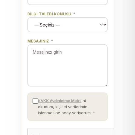
BILGI TALEBI KONUSU
*
MESAJINIZ
*
KVKK Aydınlatma Metni
'ni
okudum, kişisel verilerimin
işlenmesine onay veriyorum.
*